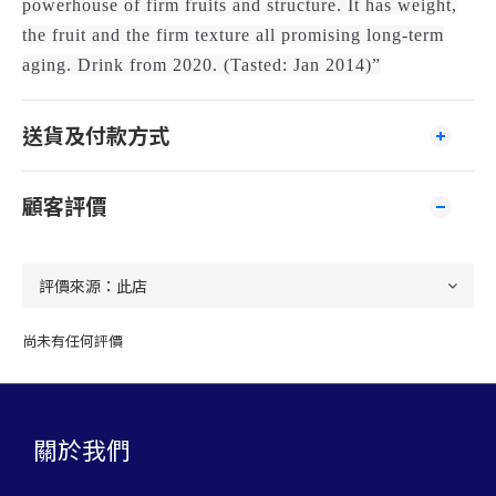
powerhouse of firm fruits and structure. It has weight,
the fruit and the firm texture all promising long-term
aging. Drink from 2020. (Tasted: Jan 2014)”
送貨及付款方式
顧客評價
尚未有任何評價
關於我們