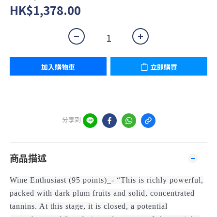
HK$1,378.00
加入購物車
立即購買
分享到
商品描述
Wine Enthusiast (95 points)_- “This is richly powerful,
packed with dark plum fruits and solid, concentrated
tannins. At this stage, it is closed, a potential