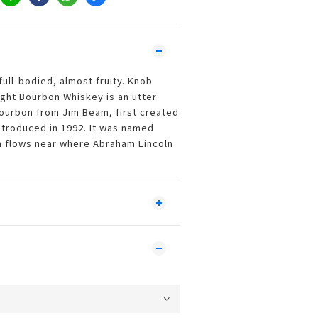
ull-bodied, almost fruity. Knob
ght Bourbon Whiskey is an utter
bourbon from Jim Beam, first created
troduced in 1992. It was named
h flows near where Abraham Lincoln