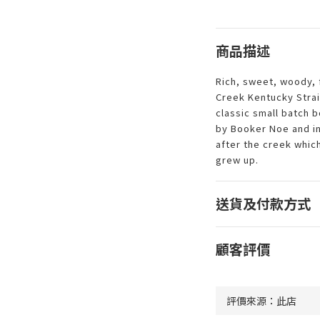
商品描述
Rich, sweet, woody, f
Creek Kentucky Strai
classic small batch 
by Booker Noe and in
after the creek whic
grew up.
送貨及付款方式
顧客評價