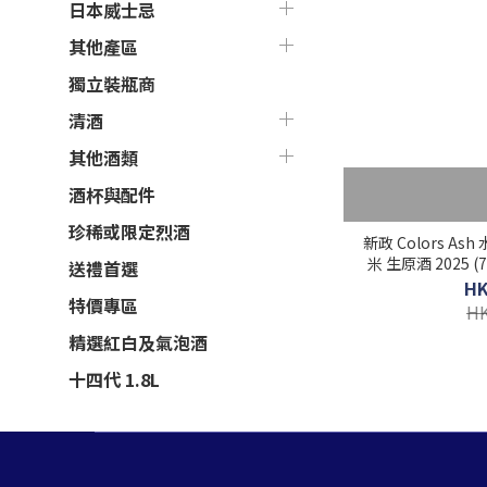
日本威士忌
其他產區
獨立裝瓶商
清酒
其他酒類
酒杯與配件
珍稀或限定烈酒
新政 Colors As
米 生原酒 2025 (72
送禮首選
HK
特價專區
HK
精選紅白及氣泡酒
十四代 1.8L