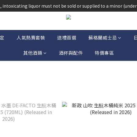
法律，不得在業務過程中，向未成年人(18歲以下人士)售賣或供應令人醺
 intoxicating liquor must not be sold or supplied to a minor (under 
法律，不得在業務過程中，向未成年人(18歲以下人士)售賣或供應令人醺
定
人氣熱賣套裝
送禮首選
蘇格蘭威士忌
其他酒類
酒杯與配件
特價專區