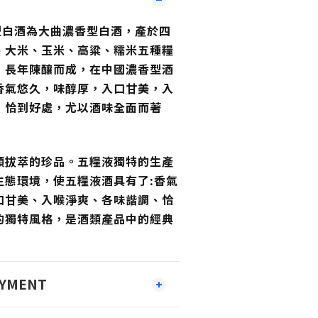
香型白酒為大曲濃香型白酒，產於四
、大米、玉米、高粱、糯米五種糧
，長年陳釀而成，在中國濃香型酒
香氣悠久，味醇厚，入口甘美，入
，恰到好處，尤以酒味全面而著
類拔萃的珍品。五糧液獨特的生產
生態環境，使五糧液酒具有了:香氣
口甘美、入喉淨爽、各味諧調、恰
的獨特風格，是酒類產品中的經典
AYMENT