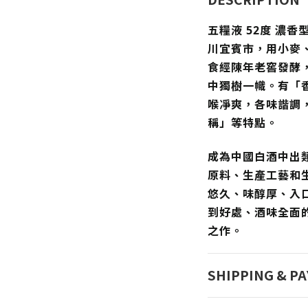
五糧液 52度 濃
川宜賓市，用小麥
食經陳年老窖發酵
中獨樹一幟。有「
喉凈爽，各味諧調
稱」等特點。
成為中國白酒中出
原料、生產工藝和
悠久、味醇厚、入
到好處、酒味全面
之作。
SHIPPING & P