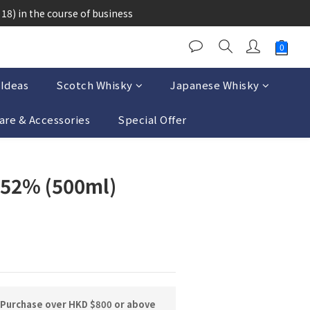
醉的酒類。
18) in the course of business
醉的酒類。
 Ideas
Scotch Whisky
Japanese Whisky
are & Accessories
Special Offer
BUY NOW
 52% (500ml)
 Purchase over HKD $800 or above