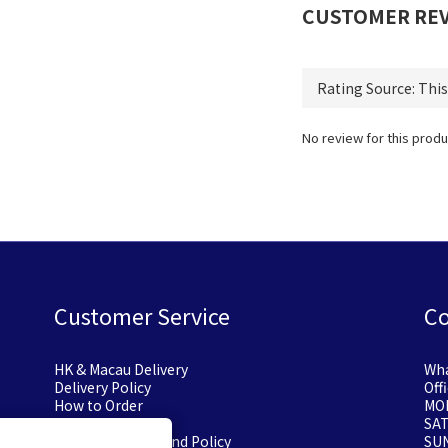
CUSTOMER RE
No review for this produ
Customer Service
Co
HK & Macau Delivery
Wha
Delivery Policy
Off
How to Order
MON
Payment Options
SA
Exchange or Refund Policy
SU