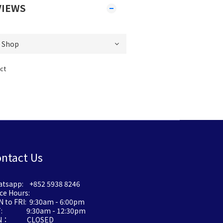
VIEWS
ct
ntact Us
tsapp: +852 5938 8246
ice Hours:
 to FRI: 9:30am - 6:00pm
T: 9:30am - 12:30pm
N： CLOSED