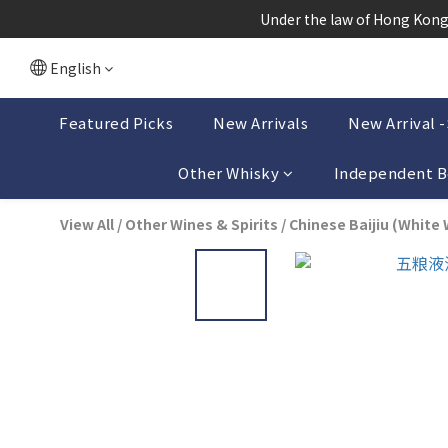
根據香港
 Under the law of Hong Kong,
根據香港
English
Featured Picks
New Arrivals
New Arrival 
Other Whisky
Independent B
View All
/
Other Wines & Spirits
/
Chinese Baijiu (White 