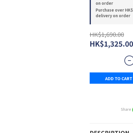
on order
Purchase over HK$
delivery on order
HK$1,690.00
HK$1,325.0
ADD TO CART
Share
DESCRIPTION