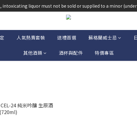
法律，不得在業務過程中，向未成年人(18歲以下人士)售賣或供應令人醺
 intoxicating liquor must not be sold or supplied to a minor (under 
法律，不得在業務過程中，向未成年人(18歲以下人士)售賣或供應令人醺
定
人氣熱賣套裝
送禮首選
蘇格蘭威士忌
其他酒類
酒杯與配件
特價專區