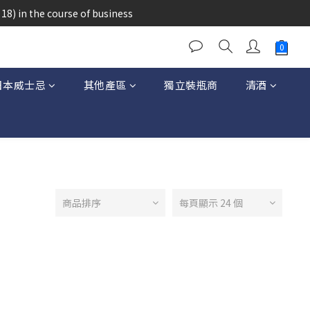
醉的酒類。
18) in the course of business
醉的酒類。
日本威士忌
其他產區
獨立裝瓶商
清酒
商品排序
每頁顯示 24 個