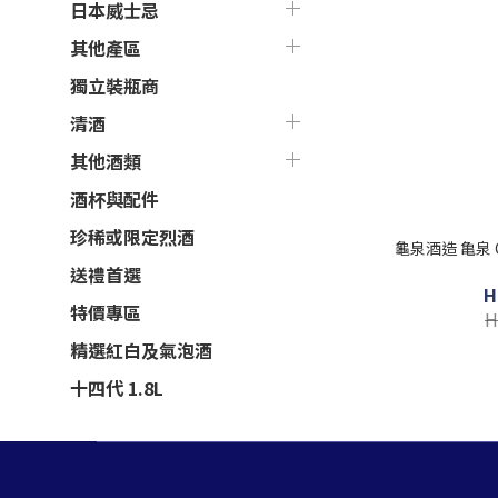
日本威士忌
其他產區
獨立裝瓶商
清酒
其他酒類
酒杯與配件
珍稀或限定烈酒
龜泉酒造 亀泉 
送禮首選
H
特價專區
H
精選紅白及氣泡酒
十四代 1.8L