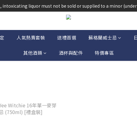
法律，不得在業務過程中，向未成年人(18歲以下人士)售賣或供應令人醺
 intoxicating liquor must not be sold or supplied to a minor (under 
法律，不得在業務過程中，向未成年人(18歲以下人士)售賣或供應令人醺
定
人氣熱賣套裝
送禮首選
蘇格蘭威士忌
其他酒類
酒杯與配件
特價專區