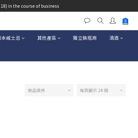
醉的酒類。
18) in the course of business
醉的酒類。
日本威士忌
其他產區
獨立裝瓶商
清酒
商品排序
每頁顯示 24 個