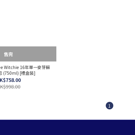
售完
Wee Witchie 16年單一麥芽蘇
(750ml) [禮盒裝]
K$758.00
K$998.00
1