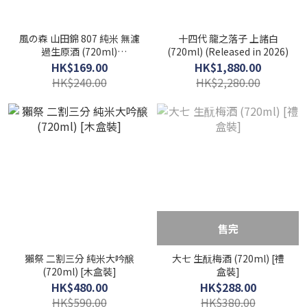
風の森 山田錦 807 純米 無濾
十四代 龍之落子 上諸白
過生原酒 (720ml)
(720ml) (Released in 2026)
(Released in 2026 06)
HK$169.00
HK$1,880.00
HK$240.00
HK$2,280.00
售完
獺祭 二割三分 純米大吟醸
大七 生酛梅酒 (720ml) [禮
(720ml) [木盒裝]
盒裝]
HK$480.00
HK$288.00
HK$590.00
HK$380.00