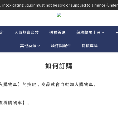
法律，不得在業務過程中，向未成年人(18歲以下人士)售賣或供應令人醺
 intoxicating liquor must not be sold or supplied to a minor (under 
法律，不得在業務過程中，向未成年人(18歲以下人士)售賣或供應令人醺
定
人氣熱賣套裝
送禮首選
蘇格蘭威士忌
其他酒類
酒杯與配件
特價專區
如何訂購
入購物車】的按鍵，商品就會自動加入購物車。
查看購物車】。