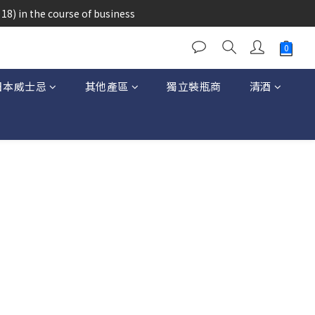
醉的酒類。
18) in the course of business
醉的酒類。
日本威士忌
其他產區
獨立裝瓶商
清酒