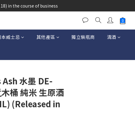
醉的酒類。
18) in the course of business
醉的酒類。
日本威士忌
其他產區
獨立裝瓶商
清酒
 Ash 水墨 DE-
生酛木桶 純米 生原酒
L) (Released in