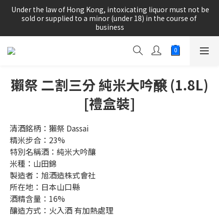
根據香港法律，不得在業務過程中，向未成年人(18歲以下人士)售
 Under the law of Hong Kong, intoxicating liquor must not be 
賣或供應令人醺醉的酒類。
sold or supplied to a minor (under 18) in the course of 
business
根據香港法律，不得在業務過程中，向未成年人(18歲以下人士)售
賣或供應令人醺醉的酒類。
獺祭 二割三分 純米大吟醸 (1.8L)
[禮盒裝]
清酒銘柄：獺祭 Dassai 
精米步合：23%
特別名稱酒：純米大吟釀
米種：山田錦
製造者：旭酒造株式會社
所在地：日本山口縣
酒精含量：16%
釀造方式：火入酒 有加熱處理