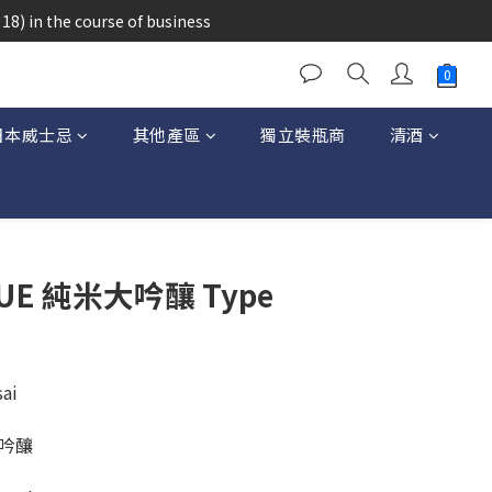
醉的酒類。
18) in the course of business
醉的酒類。
日本威士忌
其他產區
獨立裝瓶商
清酒
LUE 純米大吟釀 Type
i 
吟釀