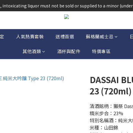
法律，不得在業務過程中，向未成年人(18歲以下人士)售賣或供應令人醺
 intoxicating liquor must not be sold or supplied to a minor (under 
法律，不得在業務過程中，向未成年人(18歲以下人士)售賣或供應令人醺
定
人氣熱賣套裝
送禮首選
蘇格蘭威士忌
其他酒類
酒杯與配件
特價專區
DASSAI B
23 (720ml)
清酒銘柄：獺祭 Dassa
精米步合：23%
特別名稱酒：純米大
米種：山田錦