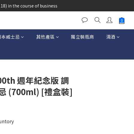
醉的酒類。
18) in the course of business
醉的酒類。
日本威士忌
其他產區
獨立裝瓶商
清酒
立即購買
 100th 週年紀念版 調
(700ml) [禮盒裝]
Suntory