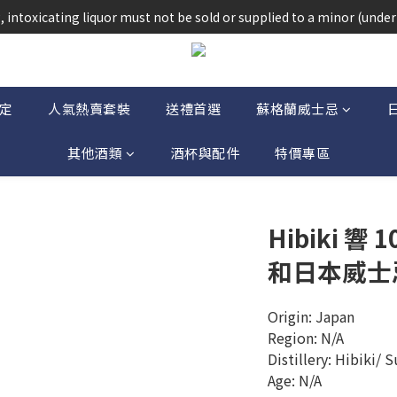
法律，不得在業務過程中，向未成年人(18歲以下人士)售賣或供應令人醺
 intoxicating liquor must not be sold or supplied to a minor (under 
法律，不得在業務過程中，向未成年人(18歲以下人士)售賣或供應令人醺
定
人氣熱賣套裝
送禮首選
蘇格蘭威士忌
其他酒類
酒杯與配件
特價專區
Hibiki 響
和日本威士忌 
Origin: Japan
Region: N/A
Distillery: Hibiki/ 
Age: N/A